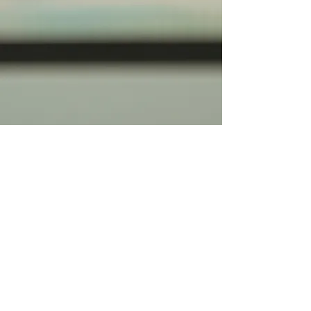
NOUS CONTACTER
Domaine de la mériquette
RN 569
13270 Fos Sur Mer
cd13tennisdetable@gmail.com