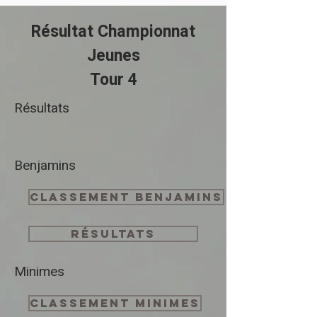
Résultat Championnat
Jeunes
Tour 4
Résultats
Benjamins
Classement Benjamins
Résultats
Minimes
Classement Minimes